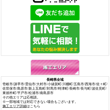
長崎県全域
壱岐市/諌早市/雲仙市/大村市/小値賀町/川棚町/五島市/西海市/佐々町/
佐世保市/島原市/新上五島町/対馬市/時津町/長崎市/長与町/波佐見町/
東彼杵町/平戸市/松浦市/南島原市
その他エリアは応相談。
※一部地域では対応できない場合もございます。
施工エリア詳細
はこちら